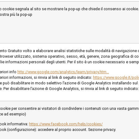
 cookie segnala al sito se mostrare la pop-up che chiede il consenso ai cookie
stra più la pop-up
nto Gratuito volto a elaborare analisi statistiche sulle modalità di navigazione 
 Browser utilizzato, sistema operativo, sesso, età, genere, zona geografica di
lie informazioni personali degli utenti. Per il sito è un cookie necessario e sempr
eriori info
http://www.google.com/analytics/learn/privacy.htm…
eriori informazioni, si rinvia al link di seguito indicato:
https://www.google.it/poli
te può disabilitare in modo selettivo l’azione di Google Analytics installando su
 Per disabilitare l’azione di Google Analytics, si rinvia al link di seguito indicato
ookie per consentire ai visitatori di condividere i contenuti con una vasta gam
ce ad esempio)
ook informativa:
https://www.facebook.com/help/cookies/
ok (configurazione): accedere al proprio account. Sezione privacy.