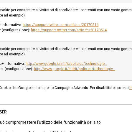
ookie per consentire ai visitatori di condividere i contenuti con una vasta gam
ce ad esempio)
r informative:
https://support.twitter.com/articles/20170514
r (configurazione):
https://support.twitter.com/articles/20170514
ookie per consentire ai visitatori di condividere i contenuti con una vasta gam
ce ad esempio)
e+ informativa:
http://www.google.it/intl/it/policies/technologie…
+ (configurazione):
http://www.google.it/intl/it/policies/technologie…
ookie che Google installa per le Campagne Adwords. Per disabilitare i cookie:
h
WSER
può compromettere l’utilizzo delle funzionalità del sito.