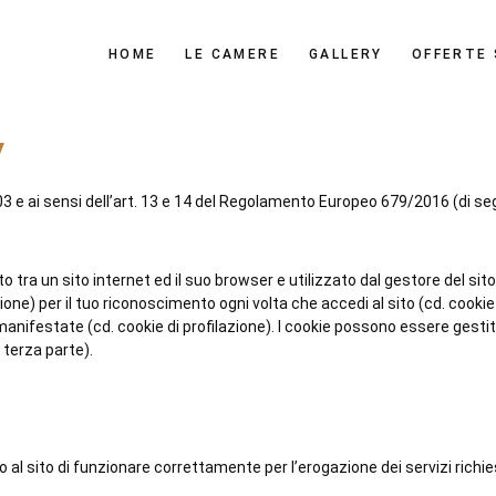
HOME
LE CAMERE
GALLERY
OFFERTE 
y
003 e ai sensi dell’art. 13 e 14 del Regolamento Europeo 679/2016 (di se
ato tra un sito internet ed il suo browser e utilizzato dal gestore del s
e) per il tuo riconoscimento ogni volta che accedi al sito (cd. cookie fun
anifestate (cd. cookie di profilazione). I cookie possono essere gestiti
i terza parte).
al sito di funzionare correttamente per l’erogazione dei servizi richie