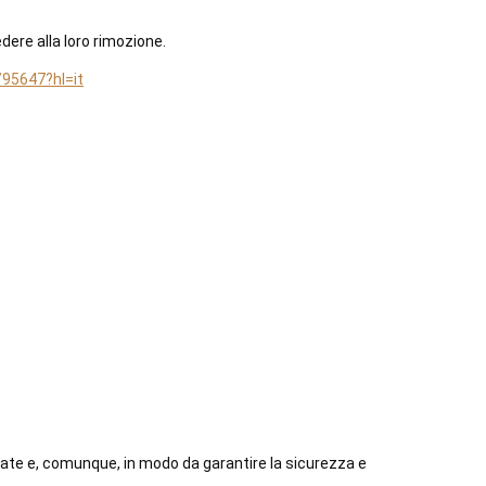
edere alla loro rimozione.
95647?hl=it
icate e, comunque, in modo da garantire la sicurezza e