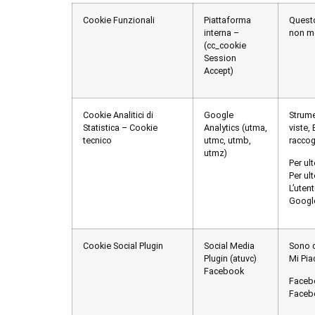
Cookie Funzionali
Piattaforma
Questo
interna –
non mo
(cc_cookie
Session
Accept)
Cookie Analitici di
Google
Strume
Statistica – Cookie
Analytics (utma,
viste,
tecnico
utmc, utmb,
raccog
utmz)
Per ult
Per ult
L’uten
Google.
Cookie Social Plugin
Social Media
Sono c
Plugin (atuvc)
Mi Pia
Facebook
Faceb
Facebo