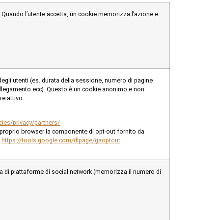
. Quando l’utente accetta, un cookie memorizza l’azione e
degli utenti (es. durata della sessione, numero di pagine
 collegamento ecc). Questo è un cookie anonimo e non
e attivo.
cies/privacy/partners/
l proprio browser la componente di opt-out fornito da
:
https://tools.google.com/dlpage/gaoptout
ma di piattaforme di social network (memorizza il numero di