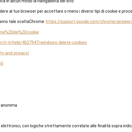
ca in alcun modo la navigabilità del sito.
cedere al tuo browser per accettare o meno i diversi tipi di cookie e proc
eranno tale sceltaChrome:
https://support.google.com/chrome/answer/
tione%20dei%20cookie
m/it-it/help/4027947/windows-delete-cookies
ty-and-privacy/
65
ca anonima
elettronici, con logiche strettamente correlate alle finalità sopra ind