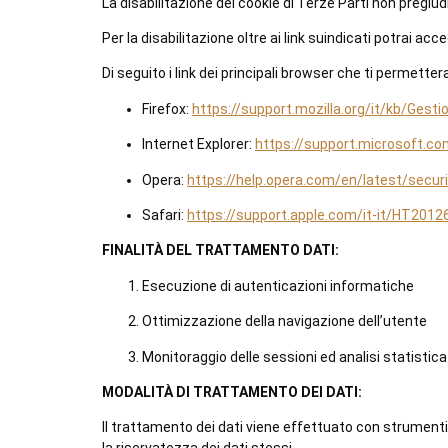
La disabilitazione dei cookie di Terze Parti non pregiudi
Per la disabilitazione oltre ai link suindicati potrai ac
Di seguito i link dei principali browser che ti permett
Firefox:
https://support.mozilla.org/it/kb/Ges
Internet Explorer:
https://support.microsoft.co
Opera:
https://help.opera.com/en/latest/securi
Safari:
https://support.apple.com/it-it/HT2012
FINALITÀ DEL TRATTAMENTO DATI:
Esecuzione di autenticazioni informatiche
Ottimizzazione della navigazione dell’utente
Monitoraggio delle sessioni ed analisi statisti
MODALITÀ DI TRATTAMENTO DEI DATI:
Il trattamento dei dati viene effettuato con strumenti 