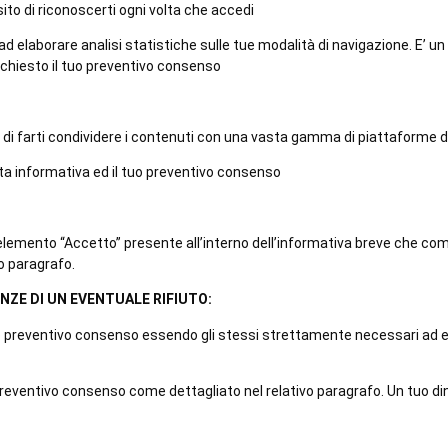
ito di riconoscerti ogni volta che accedi
ad elaborare analisi statistiche sulle tue modalità di navigazione. E’ u
 richiesto il tuo preventivo consenso
 di farti condividere i contenuti con una vasta gamma di piattaforme d
uata informativa ed il tuo preventivo consenso
’elemento “Accetto” presente all’interno dell’informativa breve che co
o paragrafo.
ZE DI UN EVENTUALE RIFIUTO:
tuo preventivo consenso essendo gli stessi strettamente necessari ad
uo preventivo consenso come dettagliato nel relativo paragrafo. Un tuo d